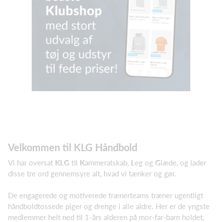
Velkommen til KLG Håndbold
Vi har oversat
KLG
til
K
ammeratskab,
L
eg og
G
læde, og lader
disse tre ord gennemsyre alt, hvad vi tænker og gør.
De engagerede og motiverede trænerteams træner ugentligt
håndboldtossede piger og drenge i alle aldre. Her er de yngste
medlemmer helt ned til 1-års alderen på mor-far-barn holdet,