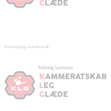
Merethe@klg-haandbold.dk
Solveig Lemmer