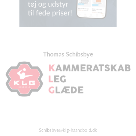
Thomas Schibsbye
Schibsbye@klg-haandbold.dk