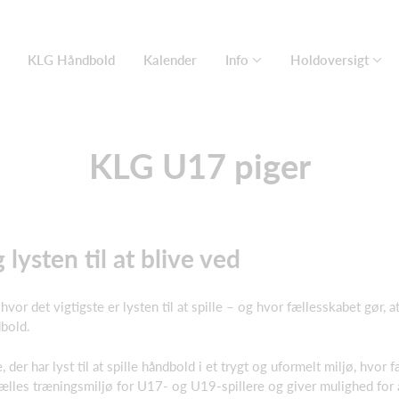
KLG Håndbold
Kalender
Info
Holdoversigt
KLG U17 piger
lysten til at blive ved
r det vigtigste er lysten til at spille – og hvor fællesskabet gør, at 
dbold.
er har lyst til at spille håndbold i et trygt og uformelt miljø, hvor 
 fælles træningsmiljø for U17- og U19-spillere og giver mulighed for