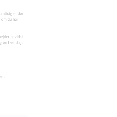
amtidig er der
t om du har
bejder bevidst
og en hverdag,
len.