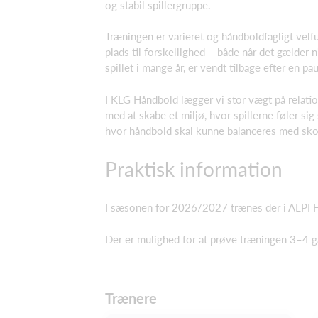
og stabil spillergruppe.
Træningen er varieret og håndboldfagligt velf
plads til forskellighed – både når det gælder
spillet i mange år, er vendt tilbage efter en pa
I KLG Håndbold lægger vi stor vægt på relati
med at skabe et miljø, hvor spillerne føler sig
hvor håndbold skal kunne balanceres med sko
Praktisk information
I sæsonen for 2026/2027 trænes der i ALPI Ha
Der er mulighed for at prøve træningen 3–4 ga
Trænere