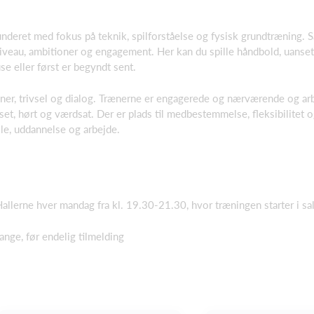
underet med fokus på teknik, spilforståelse og fysisk grundtræning. S
 niveau, ambitioner og engagement. Her kan du spille håndbold, uanse
use eller først er begyndt sent.
oner, trivsel og dialog. Trænerne er engagerede og nærværende og ar
 set, hørt og værdsat. Der er plads til medbestemmelse, fleksibilitet 
le, uddannelse og arbejde.
llerne hver mandag fra kl. 19.30-21.30, hvor træningen starter i sa
nge, før endelig tilmelding