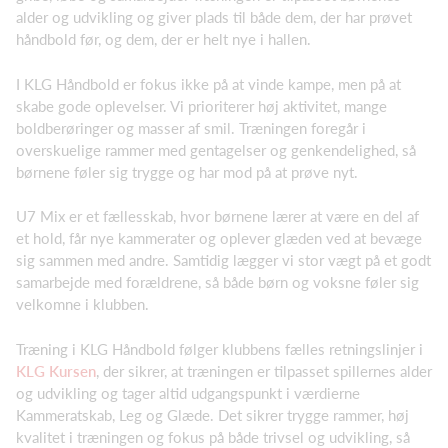
alder og udvikling og giver plads til både dem, der har prøvet
håndbold før, og dem, der er helt nye i hallen.
I KLG Håndbold er fokus ikke på at vinde kampe, men på at
skabe gode oplevelser. Vi prioriterer høj aktivitet, mange
boldberøringer og masser af smil. Træningen foregår i
overskuelige rammer med gentagelser og genkendelighed, så
børnene føler sig trygge og har mod på at prøve nyt.
U7 Mix er et fællesskab, hvor børnene lærer at være en del af
et hold, får nye kammerater og oplever glæden ved at bevæge
sig sammen med andre. Samtidig lægger vi stor vægt på et godt
samarbejde med forældrene, så både børn og voksne føler sig
velkomne i klubben.
Træning i KLG Håndbold følger klubbens fælles retningslinjer i
KLG Kursen
, der sikrer, at træningen er tilpasset spillernes
alder
og udvikling og tager altid udgangspunkt i værdierne
Kammeratskab, Leg og Glæde. Det sikrer trygge rammer, høj
kvalitet i træningen og fokus på både trivsel og udvikling, så